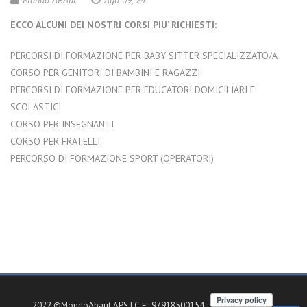
Mondo ABAut
Ago 09, 24
ECCO ALCUNI DEI NOSTRI CORSI PIU’ RICHIESTI:
PERCORSI DI FORMAZIONE PER BABY SITTER SPECIALIZZATO/A
CORSO PER GENITORI DI BAMBINI E RAGAZZI
PERCORSI DI FORMAZIONE PER EDUCATORI DOMICILIARI E
SCOLASTICI
CORSO PER INSEGNANTI
CORSO PER FRATELLI
PERCORSO DI FORMAZIONE SPORT (OPERATORI)
2022 ©MondoAbaut APS | C.F.: 97918500154 -