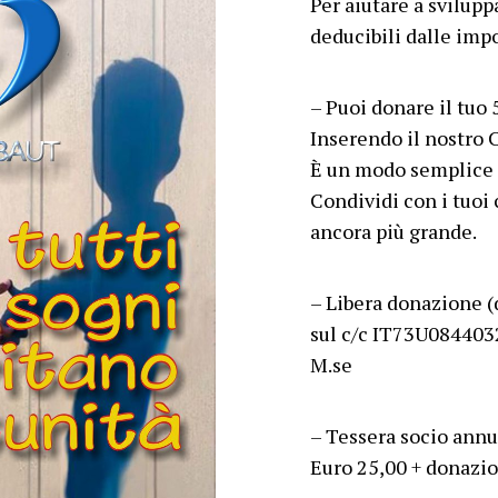
Per aiutare a svilupp
deducibili dalle imp
– Puoi donare il tuo
Inserendo il nostro
È un modo semplice 
Condividi con i tuoi c
ancora più grande.
– Libera donazione (
sul c/c IT73U084403
M.se
– Tessera socio annu
Euro 25,00 + donazion