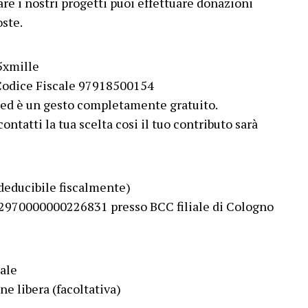
are i nostri progetti puoi effettuare donazioni
oste.
 5xmille
 Codice Fiscale 97918500154
ed è un gesto completamente gratuito.
ontatti la tua scelta cosi il tuo contributo sarà
deducibile fiscalmente)
2970000000226831 presso BCC filiale di Cologno
ale
e libera (facoltativa)