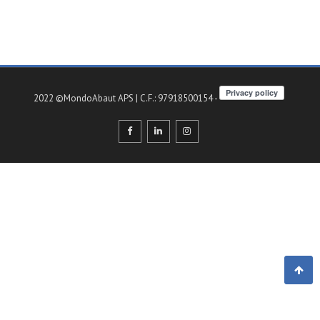
2022 ©MondoAbaut APS | C.F.: 97918500154 -